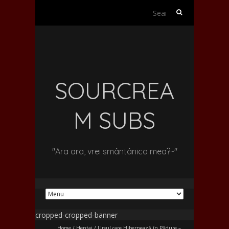
Search
for:
SOURCREA
M SUBS
"Ara ara, vrei smântânica mea?~"
Home
/
Hentai
/
Ursul care Hibernează în Pădure –