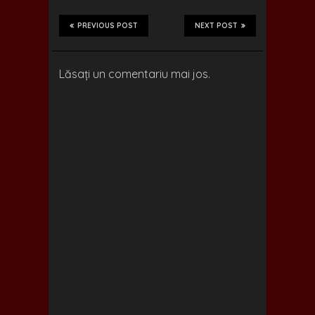
e
to
ai
ar
b
d
l
e
PREVIOUS POST
NEXT POST
o
o
o
n
Lăsați un comentariu mai jos.
k