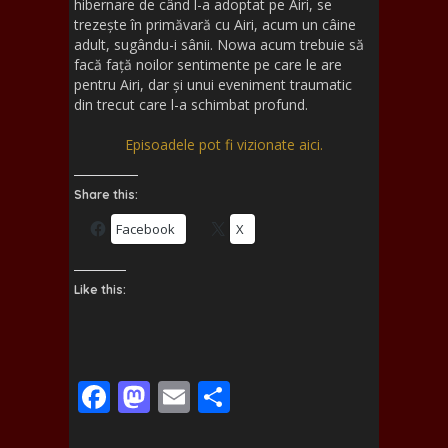
hibernare de când l-a adoptat pe Airi, se
trezește în primăvară cu Airi, acum un câine
adult, sugându-i sânii. Nowa acum trebuie să
facă față noilor sentimente pe care le are
pentru Airi, dar și unui eveniment traumatic
din trecut care l-a schimbat profund.
Episoadele pot fi vizionate aici.
Share this:
Facebook
X
Like this:
F
M
E
S
ac
as
m
h