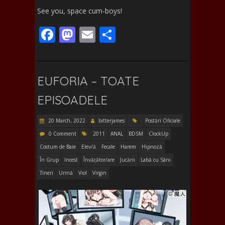
See you, space cum-boys!
F
M
E
S
ac
as
m
h
e
to
ai
ar
b
d
l
e
EUFORIA – TOATE
o
o
EPISOADELE
o
n
20 March, 2022
bitterjames
Postări Oficiale
k
0 Comment
2011
ANAL
BDSM
ClockUp
Costum de Baie
Elev/ă
Fecale
Harem
Hipnoză
În Grup
Incest
Învățător/are
Jucării
Labă cu Sâni
Tineri
Urină
Viol
Virgin