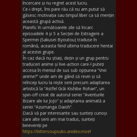
încercare și nu regret acest lucru.
Ce-i drept, îmi pare rău că nu am putut să
găsesc motivația sau timpul liber ca să mențin
această grupă activă.
Planific în următoarele zile să încarc
episoadele 4 și 5 a Secției de Extragere a
Spermei (Sakusei Byoutou) traduse în
română, aceasta fiind ultima traducere hentai
al acestei grupe.
În caz dacă nu știați, dețin și un grup pentru
traduceri anime și live-action care-l puteți
accesa în meniul de sus sub opțiunea “Vrei
anime?” unde am de gând să revin și să
reîncep lucru la niște serii precum adaptarea
artistică la “Astfel Grăi Kishibe Rohan”, un
spin-off creat de autorul seriei “Aventurile
Bizare ale lui JoJo” și adaptarea animată a
seriei “Azumanga Daioh”.
Dacă vă par interesante sau sunteți curioși
care alte serii am mai tradus, sunteți
bineveniți pe
https://bittersoupsubs.anidex.moe
!