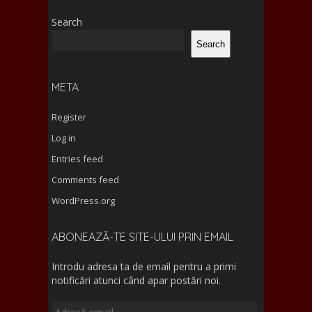
b
d
l
e
Search
o
o
Search
o
n
k
META
Register
Log in
Entries feed
Comments feed
WordPress.org
ABONEAZĂ-TE SITE-ULUI PRIN EMAIL
Introdu adresa ta de email pentru a primi
notificări atunci când apar postări noi.
Adresă