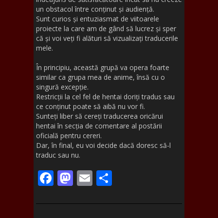
un obstacol între conținut și audiență.
Sunt curios și entuziasmat de viitoarele
proiecte la care am de gând să lucrez și sper
că și voi veți fi alături să vizualizați traducerile
mele.
În principiu, această grupă va opera foarte
similar ca grupa mea de anime, însă cu o
singură excepție.
Restricții la cel fel de hentai doriți tradus sau
ce conținut poate să aibă nu vor fi.
Sunteți liber să cereți traducerea oricărui
hentai în secția de comentare al postării
oficială pentru cereri.
Dar, în final, eu voi decide dacă doresc să-l
traduc sau nu.
F
M
E
S
ac
as
m
h
e
to
ai
ar