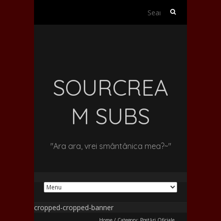
Search
for:
SOURCREA
M SUBS
"Ara ara, vrei smântânica mea?~"
Home
/
Category:
Postări Oficiale