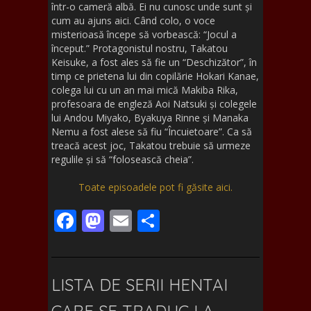
într-o cameră albă. Ei nu cunosc unde sunt și
cum au ajuns aici. Când colo, o voce
misterioasă începe să vorbească: “Jocul a
început.” Protagonistul nostru, Takatou
Keisuke, a fost ales să fie un “Deschizător”, în
timp ce prietena lui din copilărie Hokari Kanae,
colega lui cu un an mai mică Makiba Rika,
profesoara de engleză Aoi Natsuki și colegele
lui Andou Miyako, Byakuya Rinne și Manaka
Nemu a fost alese să fiu “Încuietoare”. Ca să
treacă acest joc, Takatou trebuie să urmeze
regulile și să “folosească cheia”.
Toate episoadele pot fi găsite aici.
F
M
E
S
ac
as
m
h
e
to
ai
ar
b
d
l
e
LISTA DE SERII HENTAI
o
o
CARE SE TRADUC LA