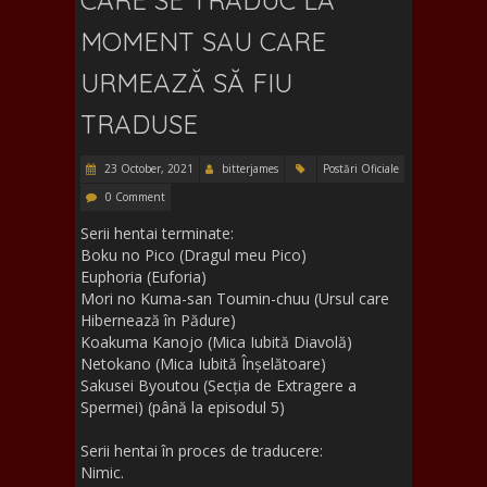
o
n
MOMENT SAU CARE
k
URMEAZĂ SĂ FIU
TRADUSE
23 October, 2021
bitterjames
Postări Oficiale
0 Comment
Serii hentai terminate:
Boku no Pico (Dragul meu Pico)
Euphoria (Euforia)
Mori no Kuma-san Toumin-chuu (Ursul care
Hibernează în Pădure)
Koakuma Kanojo (Mica Iubită Diavolă)
Netokano (Mica Iubită Înșelătoare)
Sakusei Byoutou (Secția de Extragere a
Spermei) (până la episodul 5)
Serii hentai în proces de traducere:
Nimic.