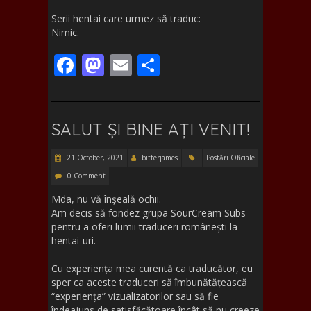
Serii hentai care urmez să traduc:
Nimic.
F
M
E
S
ac
as
m
h
e
to
ai
ar
b
d
l
e
SALUT ȘI BINE AȚI VENIT!
o
o
21 October, 2021
bitterjames
Postări Oficiale
o
n
0 Comment
k
Mda, nu vă înșeală ochii.
Am decis să fondez grupa SourCream Subs
pentru a oferi lumii traduceri românești la
hentai-uri.
Cu experiența mea curentă ca traducător, eu
sper ca aceste traduceri să îmbunătățească
“experiența” vizualizatorilor sau să fie
îndeajuns de satisfăcătoare încât să nu creeze